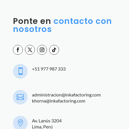
Ponte en
contacto con
nosotros
+51 977 987 333

administracion@inkafactoring.com

khorna@inkafactoring.com
Av. Lanús 3204

Lima, Perú