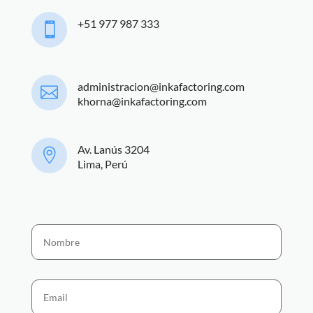
+51 977 987 333

administracion@inkafactoring.com

khorna@inkafactoring.com
Av. Lanús 3204

Lima, Perú