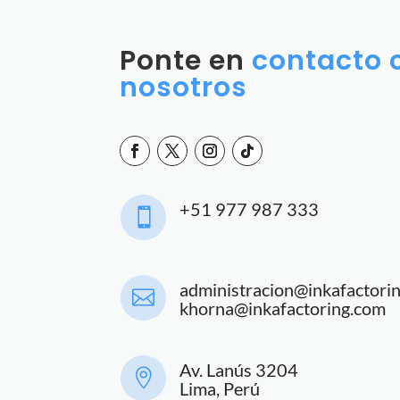
Ponte en
contacto 
nosotros
+51 977 987 333

administracion@inkafactori

khorna@inkafactoring.com
Av. Lanús 3204

Lima, Perú