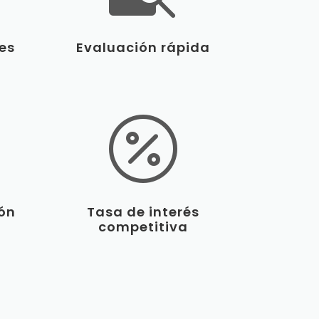
les
Evaluación rápida

ión
Tasa de interés
competitiva