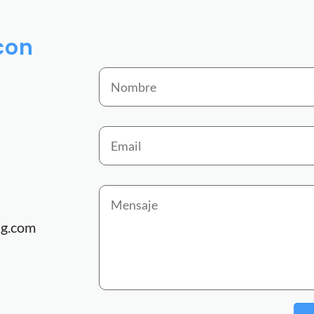
con
ng.com