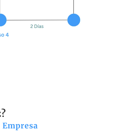
z?
u Empresa