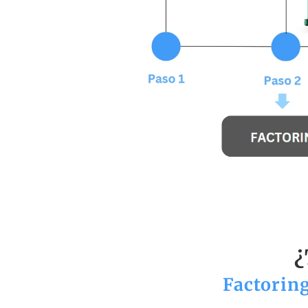
¿
Factorin